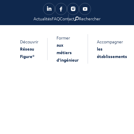
Actualités
FAQ
Contact
Rechercher
Former
Découvrir
Accompagner
aux
Réseau
les
métiers
Figure®
établissements
d'ingénieur
Les Cursus Master en
Ingénierie