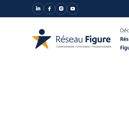
Déc
Rés
Fig
Recherc