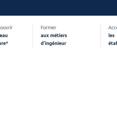
ouvrir
Former
Acc
eau
aux métiers
les
ure®
d'ingénieur
éta
he :