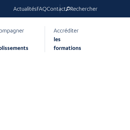
Actualités
FAQ
Contact
Rechercher
ompagner
Accréditer
les
blissements
formations