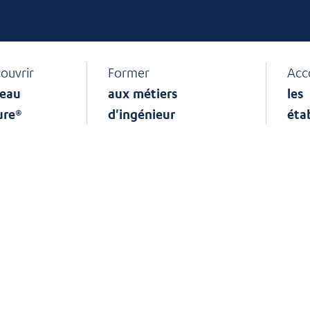
ouvrir
Former
Acc
eau
aux métiers
les
ure®
d'ingénieur
éta
e,