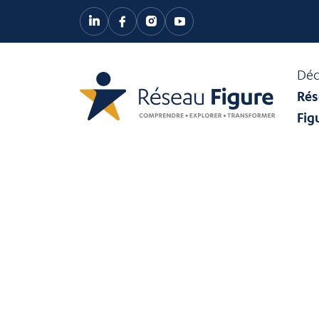
Déc
Rés
Fig
Photoniqu
mIcro-