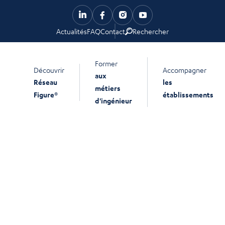
Actualités
FAQ
Contact
Rechercher
Former
Découvrir
Accompagner
aux
Réseau
les
métiers
Figure®
établissements
d'ingénieur
Avis du comité
d’accréditation et
Rapports d’évaluation