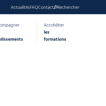
Actualités
FAQ
Contact
Rechercher
ompagner
Accréditer
les
blissements
formations
nte