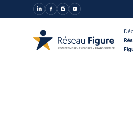
Déc
Rés
Fig
DANS LE RÉSEAU
Reno