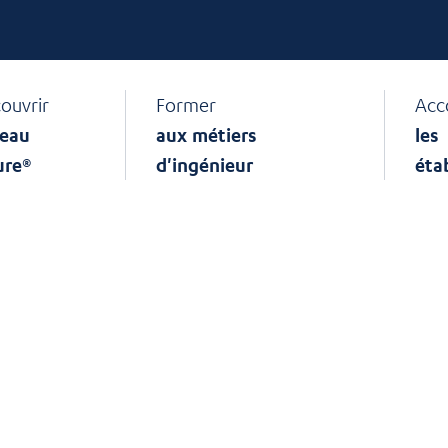
ouvrir
Former
Acc
eau
aux métiers
les
ure®
d'ingénieur
éta
uvellement d’ente